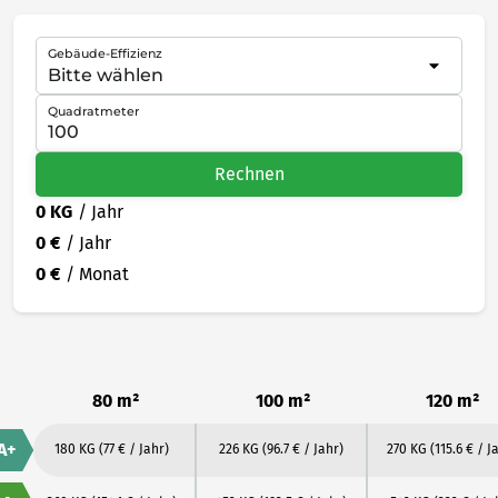
Gebäude-Effizienz
Quadratmeter
Rechnen
0 KG
/ Jahr
0 €
/ Jahr
0 €
/ Monat
80 m²
100 m²
120 m²
A+
180 KG
(77 € / Jahr)
226 KG
(96.7 € / Jahr)
270 KG
(115.6 € / J