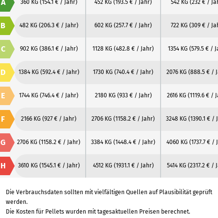
A
360 KG
(154.1 € / Jahr)
452 KG
(193.5 € / Jahr)
542 KG
(232 € / Ja
B
482 KG
(206.3 € / Jahr)
602 KG
(257.7 € / Jahr)
722 KG
(309 € / Ja
C
902 KG
(386.1 € / Jahr)
1128 KG
(482.8 € / Jahr)
1354 KG
(579.5 € / J
D
1384 KG
(592.4 € / Jahr)
1730 KG
(740.4 € / Jahr)
2076 KG
(888.5 € / 
E
1744 KG
(746.4 € / Jahr)
2180 KG
(933 € / Jahr)
2616 KG
(1119.6 € / 
F
2166 KG
(927 € / Jahr)
2706 KG
(1158.2 € / Jahr)
3248 KG
(1390.1 € / 
G
2706 KG
(1158.2 € / Jahr)
3384 KG
(1448.4 € / Jahr)
4060 KG
(1737.7 € / 
H
3610 KG
(1545.1 € / Jahr)
4512 KG
(1931.1 € / Jahr)
5414 KG
(2317.2 € / 
Die Verbrauchsdaten sollten mit vielfältigen Quellen auf Plausibilität geprüft
werden.
Die Kosten für Pellets wurden mit tagesaktuellen Preisen berechnet.