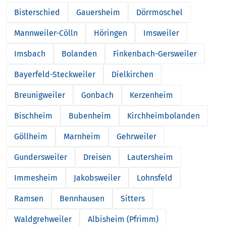
Bisterschied
Gauersheim
Dörrmoschel
Mannweiler-Cölln
Höringen
Imsweiler
Imsbach
Bolanden
Finkenbach-Gersweiler
Bayerfeld-Steckweiler
Dielkirchen
Breunigweiler
Gonbach
Kerzenheim
Bischheim
Bubenheim
Kirchheimbolanden
Göllheim
Marnheim
Gehrweiler
Gundersweiler
Dreisen
Lautersheim
Immesheim
Jakobsweiler
Lohnsfeld
Ramsen
Bennhausen
Sitters
Waldgrehweiler
Albisheim (Pfrimm)