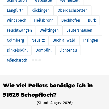
Schnelldorf
Gebsattel
Weihenzell
Langfurth
Röckingen
Oberdachstetten
Windsbach
Heilsbronn
Bechhofen
Burk
Feuchtwangen
Weiltingen
Leutershausen
Colmberg
Neusitz
Buch a. Wald
Insingen
Dinkelsbühl
Dombühl
Lichtenau
Mönchsroth
Wie viel Pellets benötige ich in
91626 Schopfloch?
(Stand: August 2026)