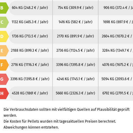
B
604 KG
(248.2 € / Jahr)
754 KG
(309.9 € / Jahr)
906 KG
(372.4 € / 
C
1132 KG
(465.3 € / Jahr)
1416 KG
(582 € / Jahr)
1698 KG
(697.9 € / 
D
1736 KG
(713.5 € / Jahr)
2170 KG
(891.9 € / Jahr)
2604 KG
(1070.2 € /
E
2188 KG
(899.3 € / Jahr)
2736 KG
(1124.5 € / Jahr)
3284 KG
(1349.7 € /
F
2716 KG
(1116.3 € / Jahr)
3396 KG
(1395.8 € / Jahr)
4076 KG
(1675.2 € /
G
3396 KG
(1395.8 € / Jahr)
4246 KG
(1745.1 € / Jahr)
5094 KG
(2093.6 € /
H
4528 KG
(1861 € / Jahr)
5660 KG
(2326.3 € / Jahr)
6792 KG
(2791.5 € / 
Die Verbrauchsdaten sollten mit vielfältigen Quellen auf Plausibilität geprüft
werden.
Die Kosten für Pellets wurden mit tagesaktuellen Preisen berechnet.
Abweichungen können entstehen.