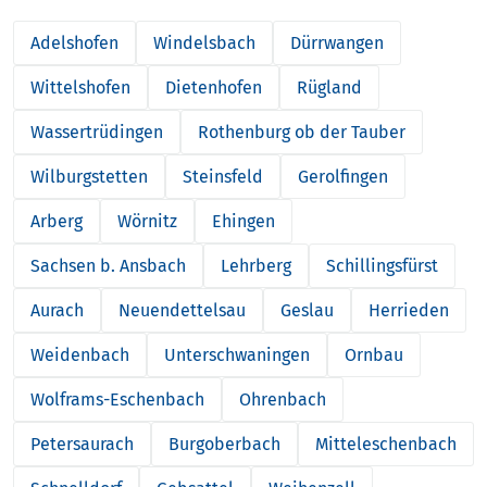
Adelshofen
Windelsbach
Dürrwangen
Wittelshofen
Dietenhofen
Rügland
Wassertrüdingen
Rothenburg ob der Tauber
Wilburgstetten
Steinsfeld
Gerolfingen
Arberg
Wörnitz
Ehingen
Sachsen b. Ansbach
Lehrberg
Schillingsfürst
Aurach
Neuendettelsau
Geslau
Herrieden
Weidenbach
Unterschwaningen
Ornbau
Wolframs-Eschenbach
Ohrenbach
Petersaurach
Burgoberbach
Mitteleschenbach