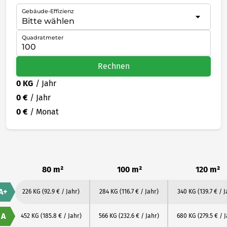
Gebäude-Effizienz
Quadratmeter
Rechnen
0 KG
/ Jahr
0 €
/ Jahr
0 €
/ Monat
80 m²
100 m²
120 m²
A+
226 KG
(92.9 € / Jahr)
284 KG
(116.7 € / Jahr)
340 KG
(139.7 € / J
A
452 KG
(185.8 € / Jahr)
566 KG
(232.6 € / Jahr)
680 KG
(279.5 € / 