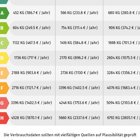
A
452 KG
(186.7 € / Jahr)
566 KG
(233.8 € / Jahr)
680 KG
(280.8 € / 
B
604 KG
(249.5 € / Jahr)
754 KG
(311.4 € / Jahr)
906 KG
(374.2 € / J
C
1132 KG
(467.5 € / Jahr)
1416 KG
(584.8 € / Jahr)
1698 KG
(701.3 € / 
D
1736 KG
(717 € / Jahr)
2170 KG
(896.2 € / Jahr)
2604 KG
(1075.5 € / 
E
2188 KG
(903.6 € / Jahr)
2736 KG
(1130 € / Jahr)
3284 KG
(1356.3 € / 
F
2716 KG
(1121.7 € / Jahr)
3396 KG
(1402.5 € / Jahr)
4076 KG
(1683.4 € / 
G
3396 KG
(1402.5 € / Jahr)
4246 KG
(1753.6 € / Jahr)
5094 KG
(2103.8 € /
H
4528 KG
(1870.1 € / Jahr)
5660 KG
(2337.6 € / Jahr)
6792 KG
(2805.1 € / 
Die Verbrauchsdaten sollten mit vielfältigen Quellen auf Plausibilität geprüft