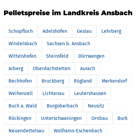
Pelletspreise im Landkreis Ansbach
Schopfloch
Adelshofen
Geslau
Lehrberg
Windelsbach
Sachsen b. Ansbach
Wittelshofen
Steinsfeld
Dürrwangen
Arberg
Oberdachstetten
Aurach
Bechhofen
Bruckberg
Rügland
Merkendorf
Weihenzell
Lichtenau
Leutershausen
Buch a. Wald
Burgoberbach
Neusitz
Röckingen
Unterschwaningen
Ornbau
Burk
Neuendettelsau
Wolframs-Eschenbach