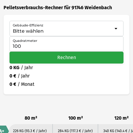
Pelletsverbrauchs-Rechner für 91746 Weidenbach
Gebäude-Effizienz
Quadratmeter
Rechnen
0 KG
/ Jahr
0 €
/ Jahr
0 €
/ Monat
80 m²
100 m²
120 m²
A+
226 KG
(93.3 € / Jahr)
284 KG
(117.3 € / Jahr)
340 KG
(140.4 € / J