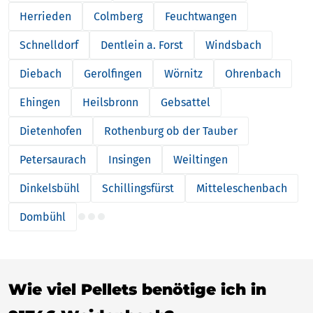
Herrieden
Colmberg
Feuchtwangen
Schnelldorf
Dentlein a. Forst
Windsbach
Diebach
Gerolfingen
Wörnitz
Ohrenbach
Ehingen
Heilsbronn
Gebsattel
Dietenhofen
Rothenburg ob der Tauber
Petersaurach
Insingen
Weiltingen
Dinkelsbühl
Schillingsfürst
Mitteleschenbach
Dombühl
Wie viel Pellets benötige ich in