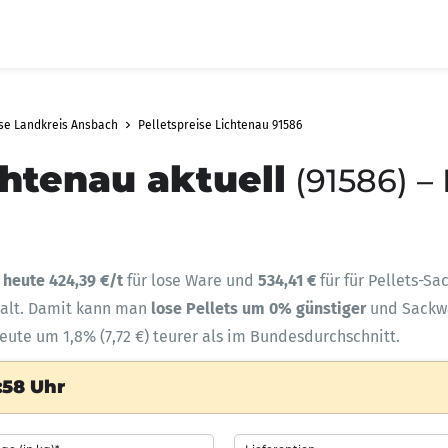
ise Landkreis Ansbach
Pelletspreise Lichtenau 91586
chtenau aktuell
(91586) –
t
heute 424,39 €/t
für lose Ware und
534,41 €
für für Pellets-Sa
halt. Damit kann man
lose Pellets um 0% günstiger
und Sack
heute um 1,8% (7,72 €) teurer als im Bundesdurchschnitt.
:58 Uhr