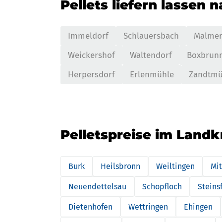
Pellets liefern lassen 
Immeldorf
Schlauersbach
Malmer
Weickershof
Waltendorf
Boxbrun
Herpersdorf
Erlenmühle
Zandtmü
Pelletspreise im Land
Burk
Heilsbronn
Weiltingen
Mi
Neuendettelsau
Schopfloch
Steins
Dietenhofen
Wettringen
Ehingen