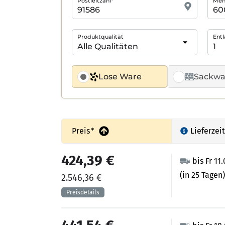
Postleitzahl*
Meng
Produktqualität
Entl
Lose Ware
Sackwa
Preis
*
Lieferzeit
424,39 €
bis Fr 11
(in 25 Tagen)
2.546,36 €