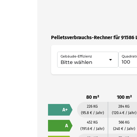
Pelletsverbrauchs-Rechner für 91586 
Gebäude-Effizienz
Quadrat
80 m²
100 m²
226 KG
284 KG
A+
(95.8 € / Jahr)
(120.4 € / Jahr)
452 KG
566 KG
A
(191.6 € / Jahr)
(240 € / Jahr)