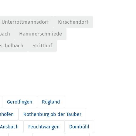
Unterrottmannsdorf
Kirschendorf
bach
Hammerschmiede
schelbach
Stritthof
Gerolfingen
Rügland
hhofen
Rothenburg ob der Tauber
 Ansbach
Feuchtwangen
Dombühl