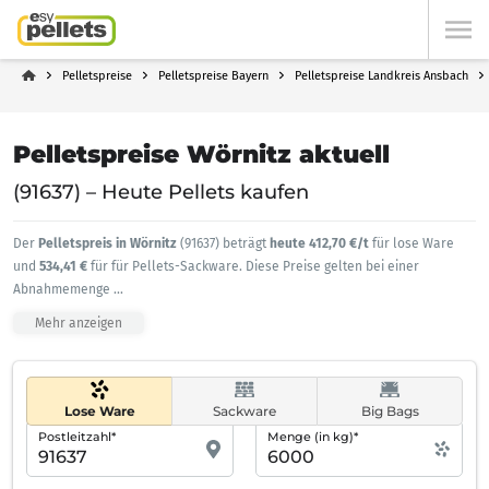
Pelletspreise
Pelletspreise Bayern
Pelletspreise Landkreis Ansbach
Pelletspreise Wörnitz aktuell
(91637) – Heute Pellets kaufen
Der
Pelletspreis in Wörnitz
(91637) beträgt
heute 412,70 €/t
für lose Ware
und
534,41 €
für für Pellets-Sackware. Diese Preise gelten bei einer
Abnahmemenge
...
Mehr anzeigen
Lose Ware
Sackware
Big Bags
Postleitzahl*
Menge (in kg)*