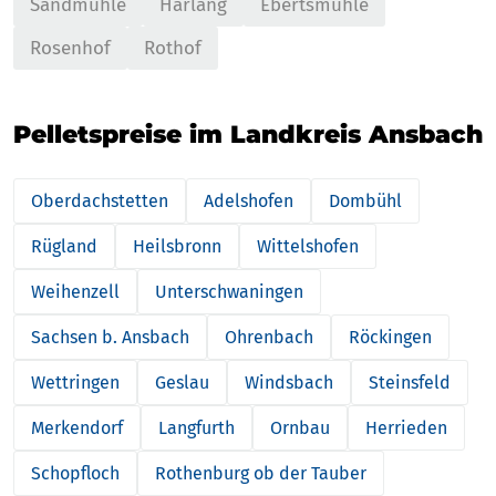
Sandmühle
Harlang
Ebertsmühle
Rosenhof
Rothof
Pelletspreise im Landkreis Ansbach
Oberdachstetten
Adelshofen
Dombühl
Rügland
Heilsbronn
Wittelshofen
Weihenzell
Unterschwaningen
Sachsen b. Ansbach
Ohrenbach
Röckingen
Wettringen
Geslau
Windsbach
Steinsfeld
Merkendorf
Langfurth
Ornbau
Herrieden
Schopfloch
Rothenburg ob der Tauber