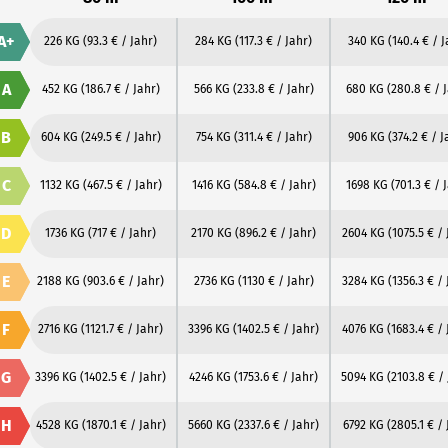
A+
226 KG
(93.3 € / Jahr)
284 KG
(117.3 € / Jahr)
340 KG
(140.4 € / J
A
452 KG
(186.7 € / Jahr)
566 KG
(233.8 € / Jahr)
680 KG
(280.8 € / 
B
604 KG
(249.5 € / Jahr)
754 KG
(311.4 € / Jahr)
906 KG
(374.2 € / J
C
1132 KG
(467.5 € / Jahr)
1416 KG
(584.8 € / Jahr)
1698 KG
(701.3 € / 
D
1736 KG
(717 € / Jahr)
2170 KG
(896.2 € / Jahr)
2604 KG
(1075.5 € / 
E
2188 KG
(903.6 € / Jahr)
2736 KG
(1130 € / Jahr)
3284 KG
(1356.3 € / 
F
2716 KG
(1121.7 € / Jahr)
3396 KG
(1402.5 € / Jahr)
4076 KG
(1683.4 € / 
G
3396 KG
(1402.5 € / Jahr)
4246 KG
(1753.6 € / Jahr)
5094 KG
(2103.8 € /
H
4528 KG
(1870.1 € / Jahr)
5660 KG
(2337.6 € / Jahr)
6792 KG
(2805.1 € / 