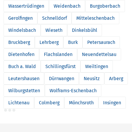
Wassertrüdingen
Weidenbach
Burgoberbach
Gerolfingen
Schnelldorf
Mitteleschenbach
Windelsbach
Wieseth
Dinkelsbühl
Bruckberg
Lehrberg
Burk
Petersaurach
Dietenhofen
Flachslanden
Neuendettelsau
Buch a. Wald
Schillingsfürst
Weiltingen
Leutershausen
Dürrwangen
Neusitz
Arberg
Wilburgstetten
Wolframs-Eschenbach
Lichtenau
Colmberg
Mönchsroth
Insingen