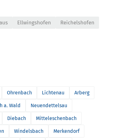
aus
Ellwingshofen
Reichelshofen
Ohrenbach
Lichtenau
Arberg
h a. Wald
Neuendettelsau
Diebach
Mitteleschenbach
en
Windelsbach
Merkendorf