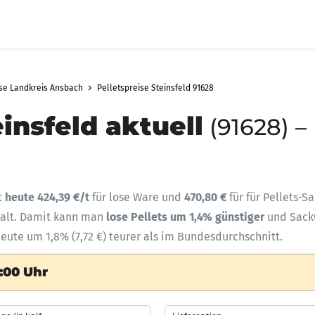
ise Landkreis Ansbach
Pelletspreise Steinsfeld 91628
einsfeld aktuell
(91628) –
t
heute 424,39 €/t
für lose Ware und
470,80 €
für für Pellets-S
halt. Damit kann man
lose Pellets um 1,4% günstiger
und Sac
heute um 1,8% (7,72 €) teurer als im Bundesdurchschnitt.
:00 Uhr