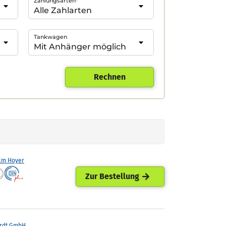
Zahlungsarten*
Tankwagen
Rechnen
lm Hoyer
Zur Bestellung
rdt GmbH