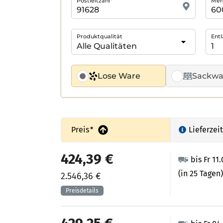
Postleitzahl*
Meng
Produktqualität
Entl
Lose Ware
Sackwa
Preis
*
Lieferzeit
424,39 €
bis Fr 11
(in 25 Tagen)
2.546,36 €