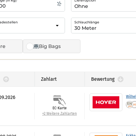
e (in kg)*
Lieferoption
adestellen
Schlauchlänge
re
Big Bags
Zahlart
Bewertung
.09.2026
Wilhe
EC-Karte
+2 Weitere Zahlarten
Eckha