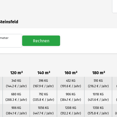
Steinsfeld
meter
Rechnen
120 m²
140 m²
160 m²
180 m²
340 KG
396 KG
452 KG
510 KG
(144.2 € / Jahr)
(167.9 € / Jahr)
(191.6 € / Jahr)
(216.2 € / Jahr)
680 KG
792 KG
906 KG
1018 KG
(288.3 € / Jahr)
(335.8 € / Jahr)
(384.1 € / Jahr)
(431.6 € / Jahr)
906 KG
1056 KG
1208 KG
1358 KG
(384.1 € / Jahr)
(447.7 € / Jahr)
(512.2 € / Jahr)
(575.8 € / Jahr)
(