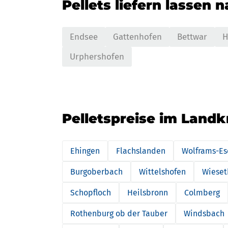
Pellets liefern lassen 
Endsee
Gattenhofen
Bettwar
H
Urphershofen
Pelletspreise im Land
Ehingen
Flachslanden
Wolframs-E
Burgoberbach
Wittelshofen
Wieset
Schopfloch
Heilsbronn
Colmberg
Rothenburg ob der Tauber
Windsbach