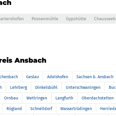
nach
artershofen
Possenmühle
Gypshütte
Chausseeh
kreis Ansbach
schenbach
Geslau
Adelshofen
Sachsen b. Ansbach
h
Lehrberg
Dinkelsbühl
Unterschwaningen
Buc
Ornbau
Wettringen
Langfurth
Oberdachstetten
Rügland
Schnelldorf
Wassertrüdingen
Herried