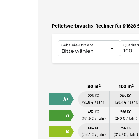
Pelletsverbrauchs-Rechner für 91628 
Gebäude-Effizienz
Quadrat
80 m²
100 m²
226 KG
284 KG
A+
(95.8 € / Jahr)
(120.4 € / Jahr)
452 KG
566 KG
A
(191.6 € / Jahr)
(240 € / Jahr)
604 KG
754 KG
B
(256.1 € / Jahr)
(319.7 € / Jahr)