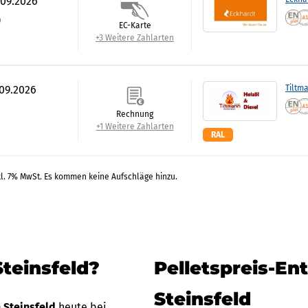
.09.2026
)
EC-Karte
+3 Weitere Zahlarten
.09.2026
Tiltm
Rechnung
+1 Weitere Zahlarten
RAL
kl. 7% MwSt. Es kommen keine Aufschläge hinzu.
Steinsfeld?
Pelletspreis-En
Steinsfeld
n Steinsfeld
heute bei