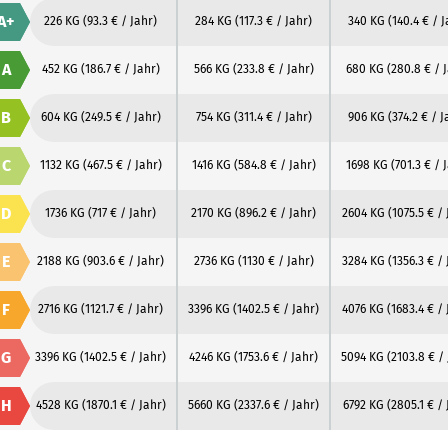
A+
226 KG
(93.3 € / Jahr)
284 KG
(117.3 € / Jahr)
340 KG
(140.4 € / J
A
452 KG
(186.7 € / Jahr)
566 KG
(233.8 € / Jahr)
680 KG
(280.8 € / 
B
604 KG
(249.5 € / Jahr)
754 KG
(311.4 € / Jahr)
906 KG
(374.2 € / J
C
1132 KG
(467.5 € / Jahr)
1416 KG
(584.8 € / Jahr)
1698 KG
(701.3 € / 
D
1736 KG
(717 € / Jahr)
2170 KG
(896.2 € / Jahr)
2604 KG
(1075.5 € / 
E
2188 KG
(903.6 € / Jahr)
2736 KG
(1130 € / Jahr)
3284 KG
(1356.3 € / 
F
2716 KG
(1121.7 € / Jahr)
3396 KG
(1402.5 € / Jahr)
4076 KG
(1683.4 € / 
G
3396 KG
(1402.5 € / Jahr)
4246 KG
(1753.6 € / Jahr)
5094 KG
(2103.8 € /
H
4528 KG
(1870.1 € / Jahr)
5660 KG
(2337.6 € / Jahr)
6792 KG
(2805.1 € / 