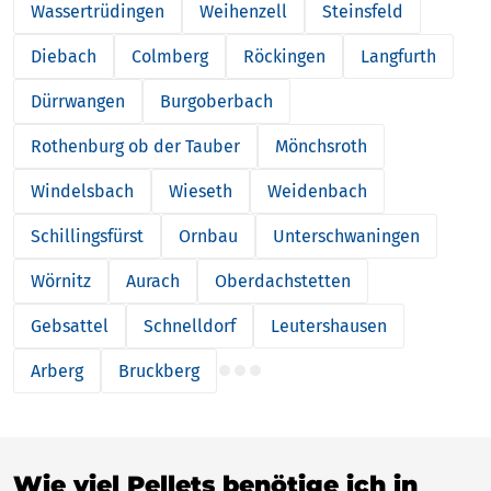
Wassertrüdingen
Weihenzell
Steinsfeld
Diebach
Colmberg
Röckingen
Langfurth
Dürrwangen
Burgoberbach
Rothenburg ob der Tauber
Mönchsroth
Windelsbach
Wieseth
Weidenbach
Schillingsfürst
Ornbau
Unterschwaningen
Wörnitz
Aurach
Oberdachstetten
Gebsattel
Schnelldorf
Leutershausen
Arberg
Bruckberg
Wie viel Pellets benötige ich in