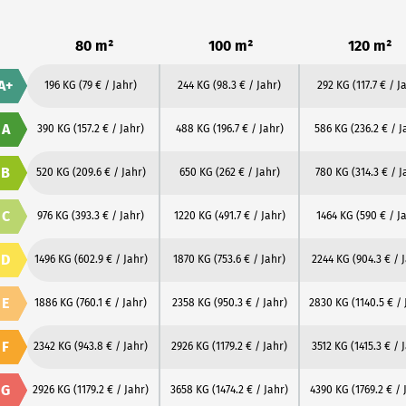
80 m²
100 m²
120 m²
A+
196 KG
(79 € / Jahr)
244 KG
(98.3 € / Jahr)
292 KG
(117.7 € / J
A
390 KG
(157.2 € / Jahr)
488 KG
(196.7 € / Jahr)
586 KG
(236.2 € / J
B
520 KG
(209.6 € / Jahr)
650 KG
(262 € / Jahr)
780 KG
(314.3 € / J
C
976 KG
(393.3 € / Jahr)
1220 KG
(491.7 € / Jahr)
1464 KG
(590 € / J
D
1496 KG
(602.9 € / Jahr)
1870 KG
(753.6 € / Jahr)
2244 KG
(904.3 € / 
E
1886 KG
(760.1 € / Jahr)
2358 KG
(950.3 € / Jahr)
2830 KG
(1140.5 € / 
F
2342 KG
(943.8 € / Jahr)
2926 KG
(1179.2 € / Jahr)
3512 KG
(1415.3 € / 
G
2926 KG
(1179.2 € / Jahr)
3658 KG
(1474.2 € / Jahr)
4390 KG
(1769.2 € / 