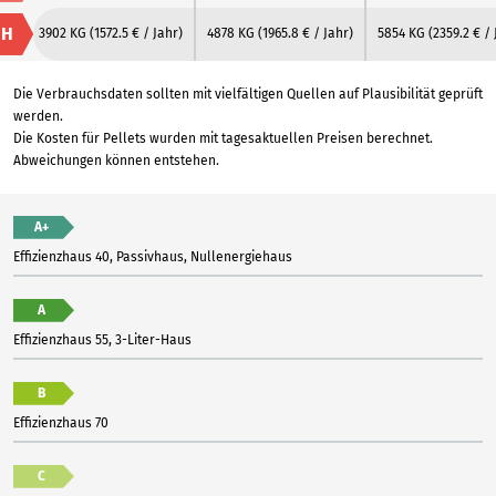
H
3902 KG
(1572.5 € / Jahr)
4878 KG
(1965.8 € / Jahr)
5854 KG
(2359.2 € / 
Die Verbrauchsdaten sollten mit vielfältigen Quellen auf Plausibilität geprüft
werden.
Die Kosten für Pellets wurden mit tagesaktuellen Preisen berechnet.
Abweichungen können entstehen.
A+
Effizienzhaus 40, Passivhaus, Nullenergiehaus
A
Effizienzhaus 55, 3-Liter-Haus
B
Effizienzhaus 70
C