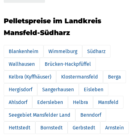
Pelletspreise im Landkreis
Mansfeld-Südharz
Blankenheim
Wimmelburg
Südharz
Wallhausen
Brücken-Hackpfüffel
Kelbra (Kyffhäuser)
Klostermansfeld
Berga
Hergisdorf
Sangerhausen
Eisleben
Ahlsdorf
Edersleben
Helbra
Mansfeld
Seegebiet Mansfelder Land
Benndorf
Hettstedt
Bornstedt
Gerbstedt
Arnstein