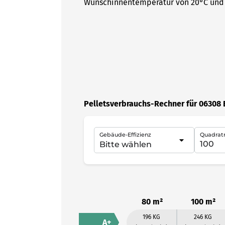
Wunschinnentemperatur von 20°C und 
Pelletsverbrauchs-Rechner für 06308
Gebäude-Effizienz
Quadrat
80 m²
100 m²
196 KG
246 KG
A+