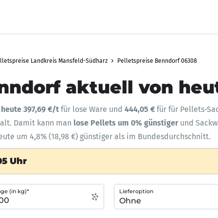
lletspreise Landkreis Mansfeld-Südharz
Pelletspreise Benndorf 06308
nndorf aktuell von heu
t
heute 397,69 €/t
für lose Ware und
444,05 €
für für Pellets-S
halt. Damit kann man
lose Pellets um 0% günstiger
und Sack
eute um 4,8% (18,98 €) günstiger als im Bundesdurchschnitt.
05 Uhr
e (in kg)*
Lieferoption