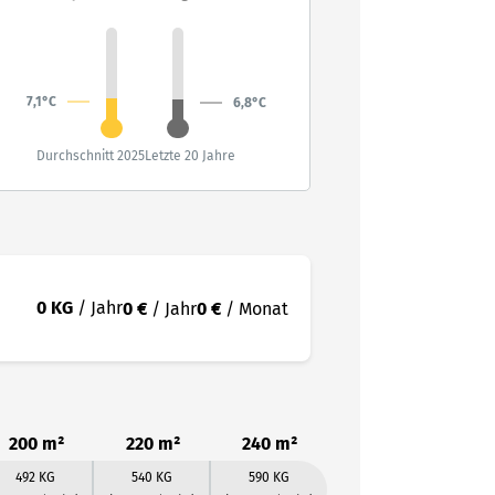
7,1°C
6,8°C
Durchschnitt 2025
Letzte 20 Jahre
0 KG
/ Jahr
0 €
/ Jahr
0 €
/ Monat
200 m²
220 m²
240 m²
492 KG
540 KG
590 KG