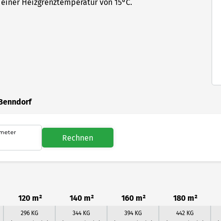
einer Heizgrenztemperatur von 15°C.
 Benndorf
meter
Rechnen
120 m²
140 m²
160 m²
180 m²
296 KG
344 KG
394 KG
442 KG