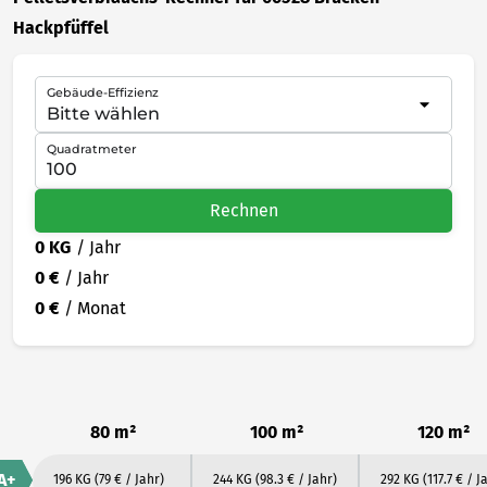
Hackpfüffel
Gebäude-Effizienz
Quadratmeter
Rechnen
0 KG
/ Jahr
0 €
/ Jahr
0 €
/ Monat
80 m²
100 m²
120 m²
A+
196 KG
(79 € / Jahr)
244 KG
(98.3 € / Jahr)
292 KG
(117.7 € / J