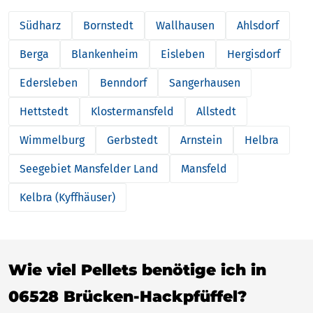
Südharz
Bornstedt
Wallhausen
Ahlsdorf
Berga
Blankenheim
Eisleben
Hergisdorf
Edersleben
Benndorf
Sangerhausen
Hettstedt
Klostermansfeld
Allstedt
Wimmelburg
Gerbstedt
Arnstein
Helbra
Seegebiet Mansfelder Land
Mansfeld
Kelbra (Kyffhäuser)
Wie viel Pellets benötige ich in
06528 Brücken-Hackpfüffel?