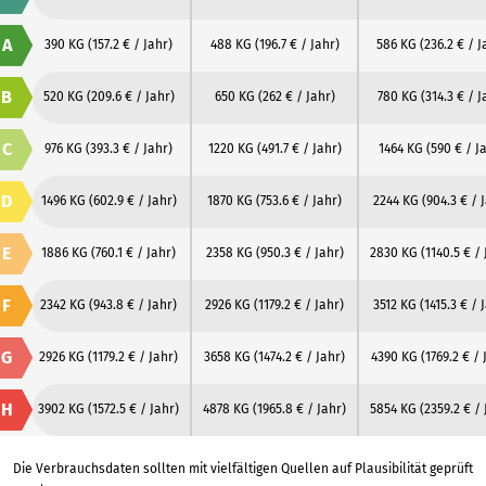
A
390 KG
(157.2 € / Jahr)
488 KG
(196.7 € / Jahr)
586 KG
(236.2 € / J
B
520 KG
(209.6 € / Jahr)
650 KG
(262 € / Jahr)
780 KG
(314.3 € / J
C
976 KG
(393.3 € / Jahr)
1220 KG
(491.7 € / Jahr)
1464 KG
(590 € / J
D
1496 KG
(602.9 € / Jahr)
1870 KG
(753.6 € / Jahr)
2244 KG
(904.3 € / 
E
1886 KG
(760.1 € / Jahr)
2358 KG
(950.3 € / Jahr)
2830 KG
(1140.5 € / 
F
2342 KG
(943.8 € / Jahr)
2926 KG
(1179.2 € / Jahr)
3512 KG
(1415.3 € / 
G
2926 KG
(1179.2 € / Jahr)
3658 KG
(1474.2 € / Jahr)
4390 KG
(1769.2 € / 
H
3902 KG
(1572.5 € / Jahr)
4878 KG
(1965.8 € / Jahr)
5854 KG
(2359.2 € / 
Die Verbrauchsdaten sollten mit vielfältigen Quellen auf Plausibilität geprüft