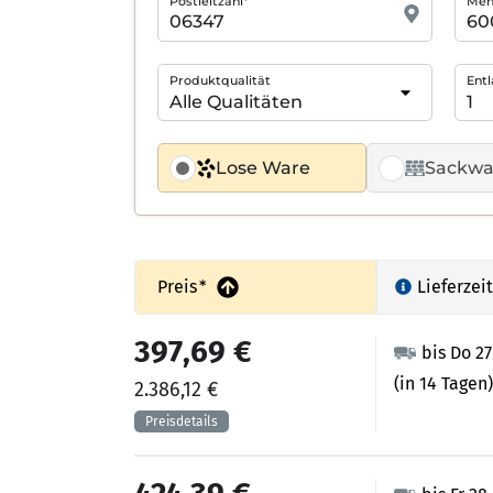
Postleitzahl*
Meng
Produktqualität
Entl
Lose Ware
Sackwa
Preis
*
Lieferzeit
397,69 €
bis Do 2
(in 14 Tagen)
2.386,12 €