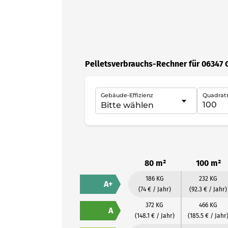
Pelletsverbrauchs-Rechner für 06347 
Gebäude-Effizienz
Quadrat
80 m²
100 m²
186 KG
232 KG
A+
(74 € / Jahr)
(92.3 € / Jahr)
372 KG
466 KG
A
(148.1 € / Jahr)
(185.5 € / Jahr