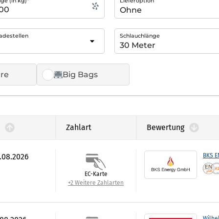
e (in kg)*
Lieferoption
adestellen
Schlauchlänge
re
Big Bags
Zahlart
Bewertung
7.08.2026
BKS 
EC-Karte
+2 Weitere Zahlarten
Wilhe