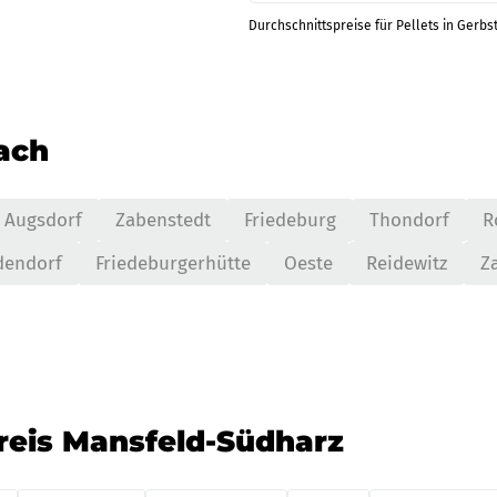
Durchschnittspreise für Pellets in Gerbs
nach
Augsdorf
Zabenstedt
Friedeburg
Thondorf
R
dendorf
Friedeburgerhütte
Oeste
Reidewitz
Z
reis Mansfeld-Südharz