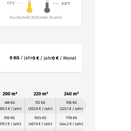
7,1°C
6,8°C
Durchschnitt 2025
Letzte 20 Jahre
0 KG
/ Jahr
0 €
/ Jahr
0 €
/ Monat
200 m²
220 m²
240 m²
466 KG
512 KG
558 KG
185.5 € / Jahr)
(203.8 € / Jahr)
(222.1 € / Jahr)
930 KG
1024 KG
1116 KG
370.1 € / Jahr)
(407.6 € / Jahr)
(444.2 € / Jahr)