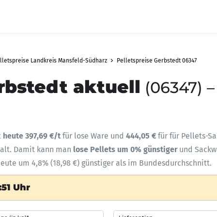
lletspreise Landkreis Mansfeld-Südharz
Pelletspreise Gerbstedt 06347
rbstedt aktuell
(06347) –
t
heute 397,69 €/t
für lose Ware und
444,05 €
für für Pellets-S
halt. Damit kann man
lose Pellets um 0% günstiger
und Sack
heute um 4,8% (18,98 €) günstiger als im Bundesdurchschnitt.
:51 Uhr