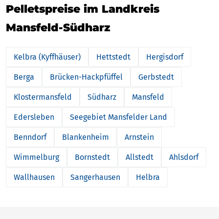
Pelletspreise im Landkreis
Mansfeld-Südharz
Kelbra (Kyffhäuser)
Hettstedt
Hergisdorf
Berga
Brücken-Hackpfüffel
Gerbstedt
Klostermansfeld
Südharz
Mansfeld
Edersleben
Seegebiet Mansfelder Land
Benndorf
Blankenheim
Arnstein
Wimmelburg
Bornstedt
Allstedt
Ahlsdorf
Wallhausen
Sangerhausen
Helbra