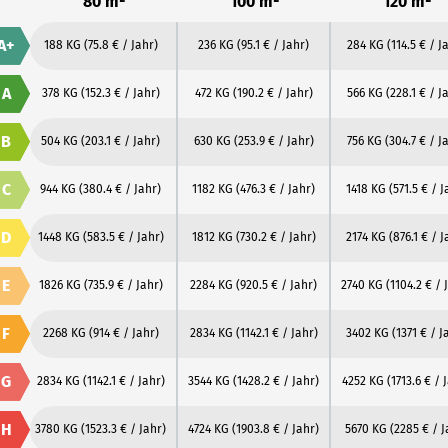
80 m²
100 m²
120 m²
A+
188 KG
(75.8 € / Jahr)
236 KG
(95.1 € / Jahr)
284 KG
(114.5 € / J
A
378 KG
(152.3 € / Jahr)
472 KG
(190.2 € / Jahr)
566 KG
(228.1 € / J
B
504 KG
(203.1 € / Jahr)
630 KG
(253.9 € / Jahr)
756 KG
(304.7 € / J
C
944 KG
(380.4 € / Jahr)
1182 KG
(476.3 € / Jahr)
1418 KG
(571.5 € / J
D
1448 KG
(583.5 € / Jahr)
1812 KG
(730.2 € / Jahr)
2174 KG
(876.1 € / J
E
1826 KG
(735.9 € / Jahr)
2284 KG
(920.5 € / Jahr)
2740 KG
(1104.2 € / 
F
2268 KG
(914 € / Jahr)
2834 KG
(1142.1 € / Jahr)
3402 KG
(1371 € / J
G
2834 KG
(1142.1 € / Jahr)
3544 KG
(1428.2 € / Jahr)
4252 KG
(1713.6 € / 
H
3780 KG
(1523.3 € / Jahr)
4724 KG
(1903.8 € / Jahr)
5670 KG
(2285 € / J