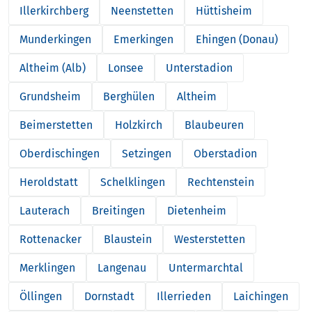
Illerkirchberg
Neenstetten
Hüttisheim
Munderkingen
Emerkingen
Ehingen (Donau)
Altheim (Alb)
Lonsee
Unterstadion
Grundsheim
Berghülen
Altheim
Beimerstetten
Holzkirch
Blaubeuren
Oberdischingen
Setzingen
Oberstadion
Heroldstatt
Schelklingen
Rechtenstein
Lauterach
Breitingen
Dietenheim
Rottenacker
Blaustein
Westerstetten
Merklingen
Langenau
Untermarchtal
Öllingen
Dornstadt
Illerrieden
Laichingen