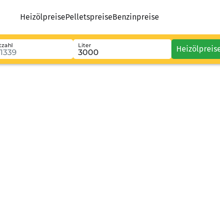
Heizölpreise
Pelletspreise
Benzinpreise
tzahl
Liter
Heizölpreis