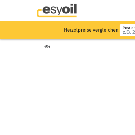
Postlei
Heizölpreise vergleichen:
404