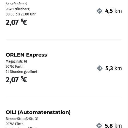
Schafhofstr. 9
90411 Nürnberg
4,5
km
08:00 bis 23:00 Uhr
9
2,07
€
ORLEN Express
Magazinstr. 61
90765 Fürth
5,3
km
24 Stunden geöffnet
9
2,07
€
OIL! (Automatenstation)
Benno-Strauß-Str. 31
90763 Fürth
5,8
km