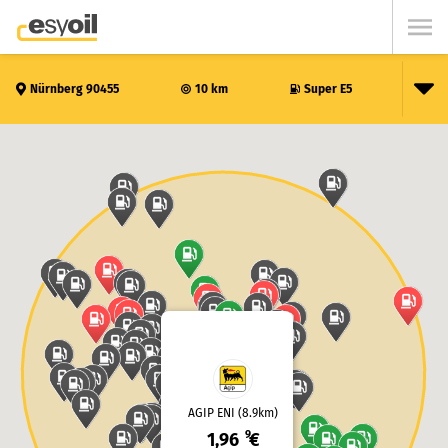
Nürnberg 90455
10 km
Super E5
AGIP ENI (8.9km)
9
1,96
€