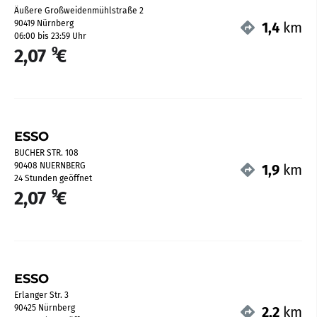
Äußere Großweidenmühlstraße 2
90419 Nürnberg
1,4
km
06:00 bis 23:59 Uhr
9
2,07
€
ESSO
BUCHER STR. 108
90408 NUERNBERG
1,9
km
24 Stunden geöffnet
9
2,07
€
ESSO
Erlanger Str. 3
90425 Nürnberg
2,2
km