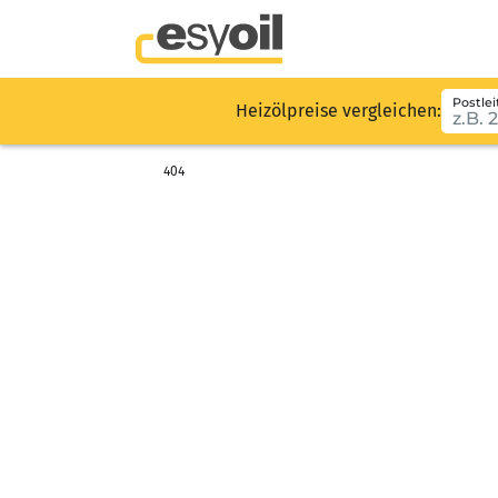
Postlei
Heizölpreise vergleichen:
404