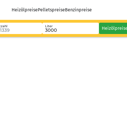
Heizölpreise
Pelletspreise
Benzinpreise
tzahl
Liter
Heizölpreis