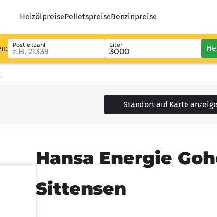
Heizölpreise
Pelletspreise
Benzinpreise
Postleitzahl
Liter
en:
He
n
Standort auf Karte anzeig
Hansa Energie Go
Sittensen