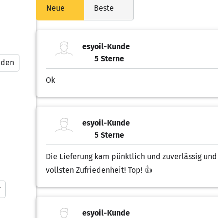
Neue
Beste
esyoil-Kunde
5 Sterne
nden
5.00 von 5 Sternen
Ok
esyoil-Kunde
5 Sterne
5.00 von 5 Sternen
Die Lieferung kam pünktlich und zuverlässig und d
vollsten Zufriedenheit! Top! 👍
r
esyoil-Kunde