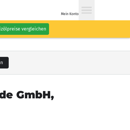
Mein Konto
izölpreise vergleichen
en
hde GmbH,