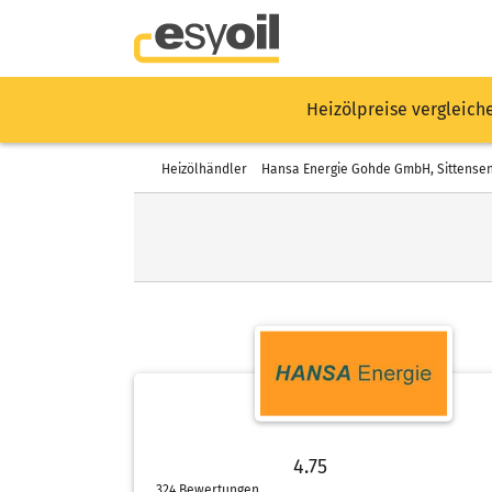
Heizölpreise vergleich
Heizölhändler
Hansa Energie Gohde GmbH, Sittense
4.75
4.75 von 5 Sternen
324 Bewertungen