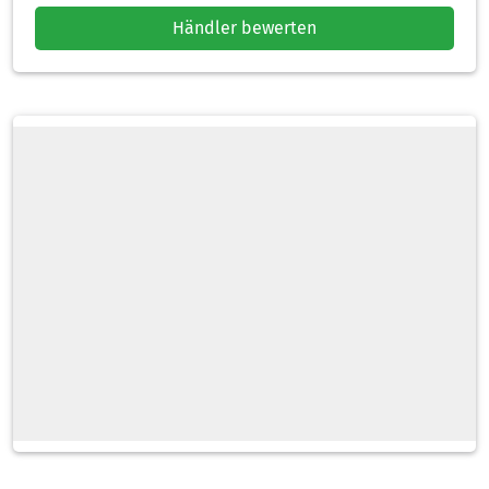
Händler bewerten
Heizölsorten
Zahlarten
Lieferoptionen
Tankwagen
Schlauchlänge
Standardlieferzeit