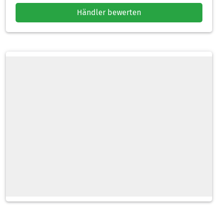
Händler bewerten
Heizölsorten
Zahlarten
Lieferoptionen
Tankwagen
Schlauchlänge
Standardlieferzeit