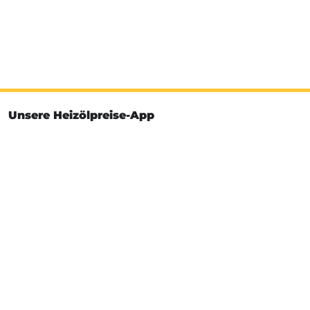
Unsere Heizölpreise-App
Installieren Sie jetzt unsere Heizölpreise-App
Unsere Bewertungen
So bewerten uns unsere Kunden
4.96
4.96 von 5 Sternen
78.451
esyoil-Bewertungen