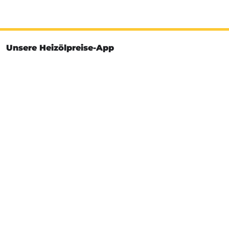
Unsere Heizölpreise-App
Installieren Sie jetzt unsere Heizölpreise-App
Unsere Bewertungen
So bewerten uns unsere Kunden
4.96
4.96 von 5 Sternen
78.451
esyoil-Bewertungen
Heizöl-Infos
Service
Heizölhändler
Benzinpreise
Pelletshändler
Pelletspreise