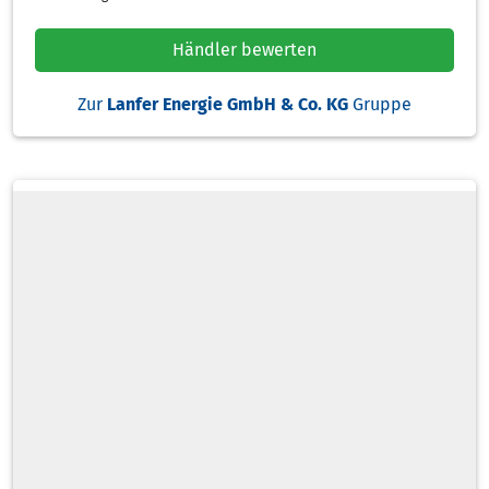
Händler bewerten
Zur
Lanfer Energie GmbH & Co. KG
Gruppe
Heizölsorten
Zahlarten
Lieferoptionen
Tankwagen
Schlauchlänge
Standardlieferzeit