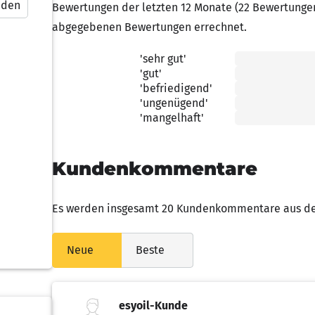
nden
Bewertungen der letzten 12 Monate (22 Bewertunge
abgegebenen Bewertungen errechnet.
'sehr gut'
5.00 von 5 Sternen
'gut'
4.00 von 5 Sternen
'befriedigend'
3.00 von 5 Sternen
'ungenügend'
2.00 von 5 Sternen
'mangelhaft'
1.00 von 5 Sternen
Kundenkommentare
Es werden insgesamt 20 Kundenkommentare aus den
Neue
Beste
esyoil-Kunde