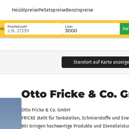
Heizölpreise
Pelletspreise
Benzinpreise
Postleitzahl
Liter
en:
He
Standort auf Karte anzeig
Otto Fricke & Co. 
Otto Fricke & Co. GmbH
FRICKE steht für Tankstellen, Schmierstoffe und Ener
Wir bringen hochwertige Produkte und Dienstleistu