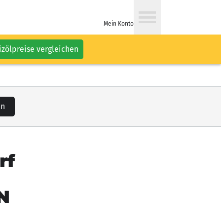
Mein Konto
izölpreise vergleichen
en
rf
N