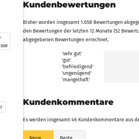
Kundenbewertungen
Bisher wurden insgesamt 1.058 Bewertungen abgege
den Bewertungen der letzten 12 Monate (52 Bewert
abgegebenen Bewertungen errechnet.
asse
'sehr gut'
5.00 von 5 Sternen
'gut'
4.00 von 5 Sternen
'befriedigend'
3.00 von 5 Sternen
'ungenügend'
2.00 von 5 Sternen
'mangelhaft'
1.00 von 5 Sternen
Kundenkommentare
r
Es werden insgesamt 46 Kundenkommentare aus den
Neue
Beste