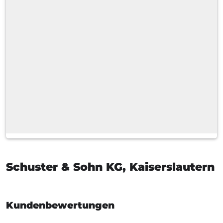
Heizölsorten
Zahlarten
Lieferoptionen
Tankwagen
Schlauchlänge
Standardlieferzeit
Schuster & Sohn KG, Kaiserslautern
Kundenbewertungen