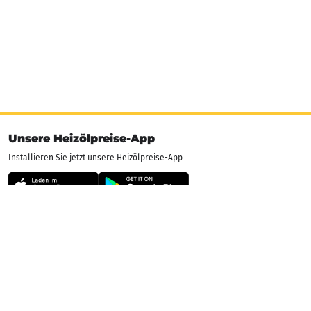
Unsere Heizölpreise-App
Installieren Sie jetzt unsere Heizölpreise-App
Unsere Bewertungen
So bewerten uns unsere Kunden
4.96
4.96 von 5 Sternen
78.452
esyoil-Bewertungen