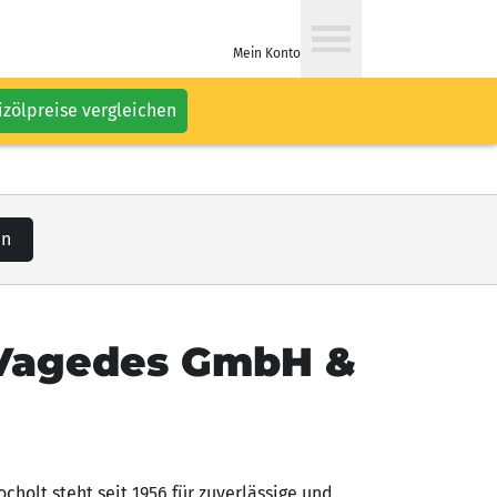
Mein Konto
izölpreise vergleichen
en
Vagedes GmbH &
olt steht seit 1956 für zuverlässige und