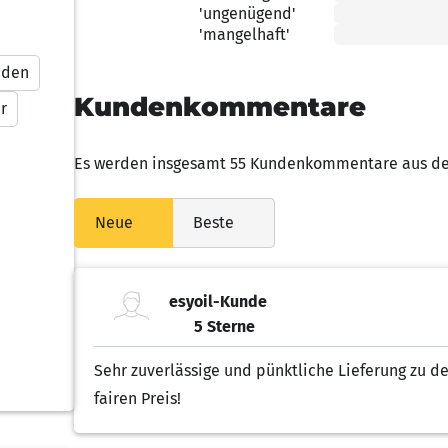
'ungenügend'
2.00 von 5 Sternen
'mangelhaft'
1.00 von 5 Sternen
nden
Kundenkommentare
r
Es werden insgesamt 55 Kundenkommentare aus den
Neue
Beste
esyoil-Kunde
5 Sterne
5.00 von 5 Sternen
Sehr zuverlässige und pünktliche Lieferung zu d
fairen Preis!