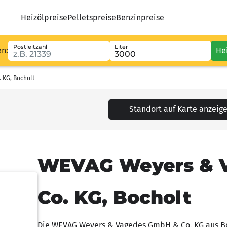
Heizölpreise
Pelletspreise
Benzinpreise
Postleitzahl
Liter
en:
He
KG, Bocholt
Standort auf Karte anzeig
WEVAG Weyers & 
Co. KG, Bocholt
Die WEVAG Weyers & Vagedes GmbH & Co. KG aus Boch