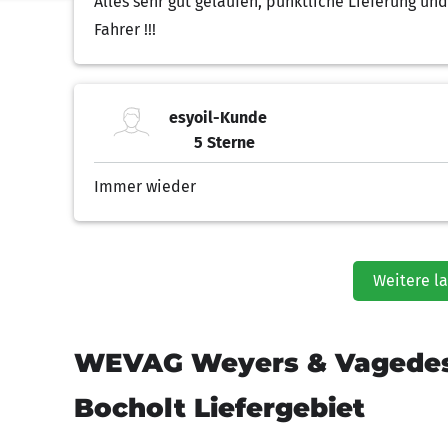
Alles sehr gut gelaufen, pünktliche Lieferung un
Fahrer !!!
esyoil-Kunde
5 Sterne
5.00 von 5 Sternen
Immer wieder
Weitere l
WEVAG Weyers & Vagedes
Bocholt Liefergebiet