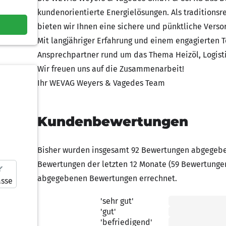
kundenorientierte Energielösungen. Als traditions
bieten wir Ihnen eine sichere und pünktliche Vers
Mit langjähriger Erfahrung und einem engagierten 
Ansprechpartner rund um das Thema Heizöl, Logistik
Wir freuen uns auf die Zusammenarbeit!
Ihr WEVAG Weyers & Vagedes Team
Kundenbewertungen
Bisher wurden insgesamt 92 Bewertungen abgegebe
Bewertungen der letzten 12 Monate (59 Bewertunge
abgegebenen Bewertungen errechnet.
asse
'sehr gut'
5.00 von 5 Sternen
'gut'
4.00 von 5 Sternen
'befriedigend'
3.00 von 5 Sternen