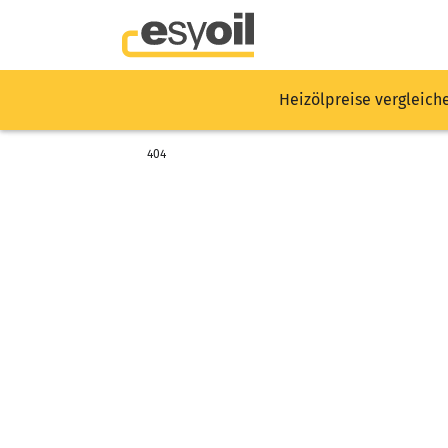
Heizölpreise vergleich
404