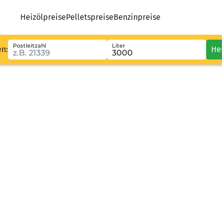
Heizölpreise
Pelletspreise
Benzinpreise
Postleitzahl
Liter
en:
He