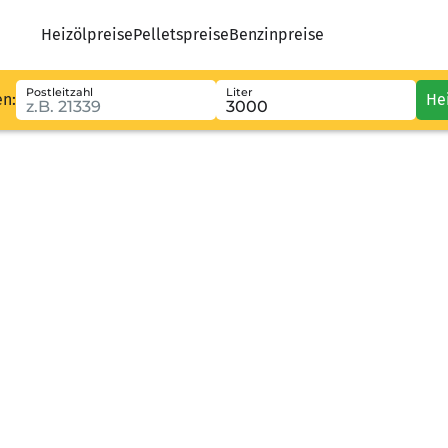
Heizölpreise
Pelletspreise
Benzinpreise
Postleitzahl
Liter
en:
He