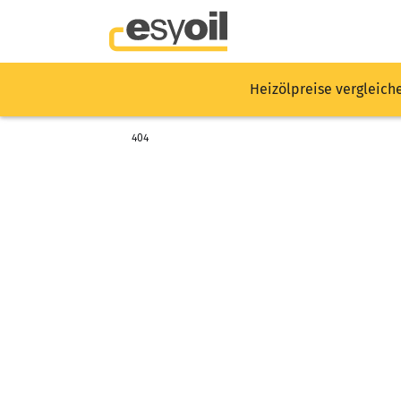
Heizölpreise vergleich
404