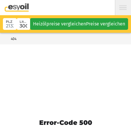
PLZ
Liter
Heizölpreise vergleichen
Preise vergleichen
404
Error-Code 500