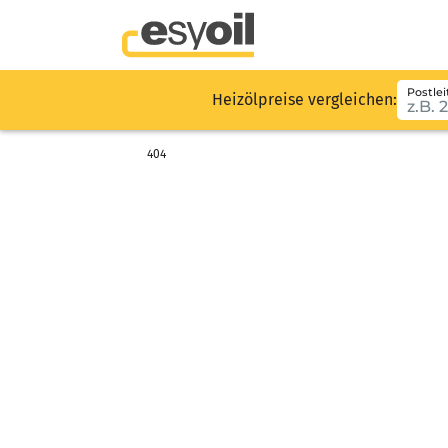
Postlei
Heizölpreise vergleichen:
404