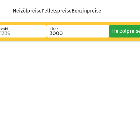
Heizölpreise
Pelletspreise
Benzinpreise
tzahl
Liter
Heizölpreis