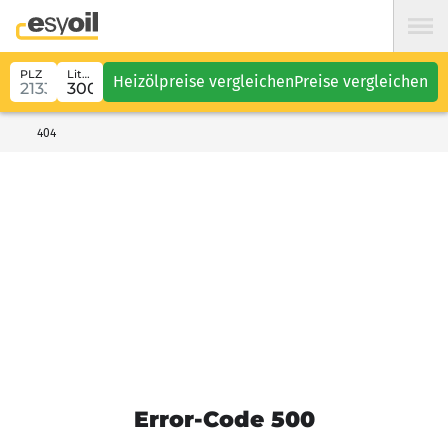
PLZ
Liter
Heizölpreise vergleichen
Preise vergleichen
404
Error-Code 500