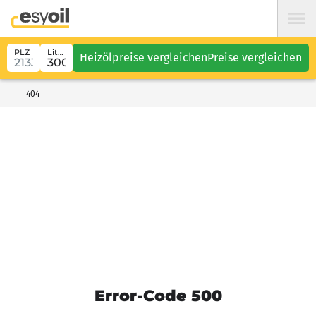
PLZ
Liter
Heizölpreise vergleichen
Preise vergleichen
404
Error-Code 500