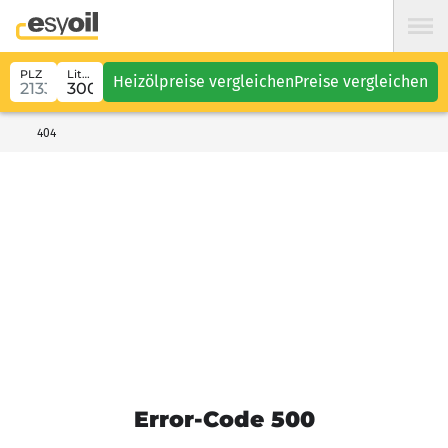
PLZ
Liter
Heizölpreise vergleichen
Preise vergleichen
404
Error-Code 500