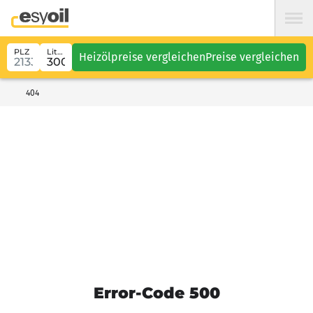
PLZ
Liter
Heizölpreise vergleichen
Preise vergleichen
404
Error-Code 500