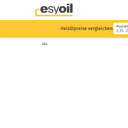
Postlei
Heizölpreise vergleichen:
404