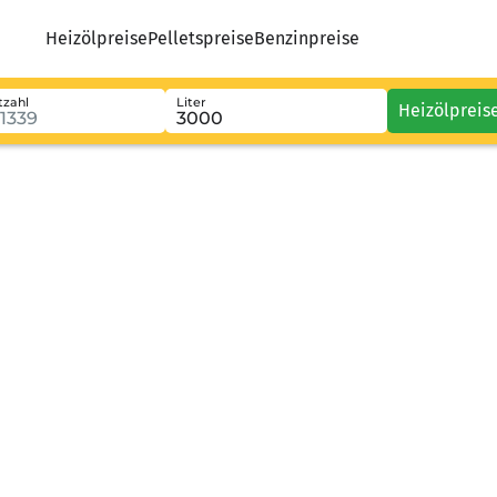
Heizölpreise
Pelletspreise
Benzinpreise
tzahl
Liter
Heizölpreis