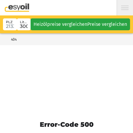
PLZ
Liter
Heizölpreise vergleichen
Preise vergleichen
404
Error-Code 500