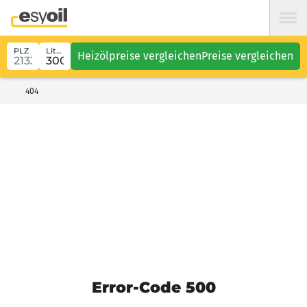
PLZ
Liter
Heizölpreise vergleichen
Preise vergleichen
404
Error-Code 500