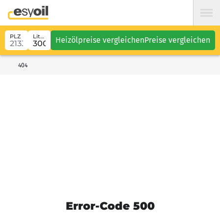
PLZ
Liter
Heizölpreise vergleichen
Preise vergleichen
404
Error-Code 500