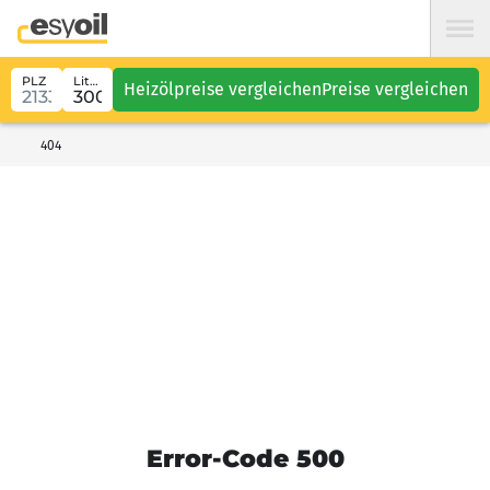
PLZ
Liter
Heizölpreise vergleichen
Preise vergleichen
404
Error-Code 500