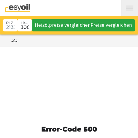
PLZ
Liter
Heizölpreise vergleichen
Preise vergleichen
404
Error-Code 500