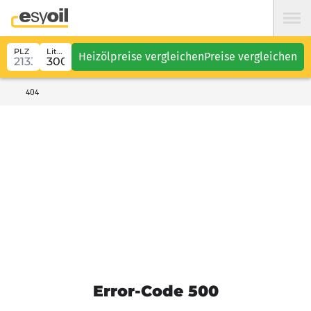
PLZ
Liter
Heizölpreise vergleichen
Preise vergleichen
404
Error-Code 500