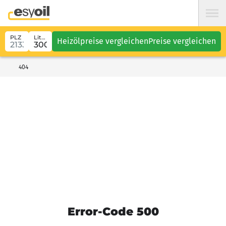
PLZ
Liter
Heizölpreise vergleichen
Preise vergleichen
404
Error-Code 500