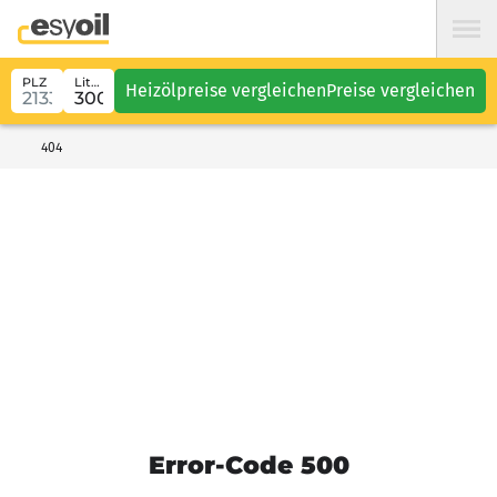
PLZ
Liter
Heizölpreise vergleichen
Preise vergleichen
404
Error-Code 500