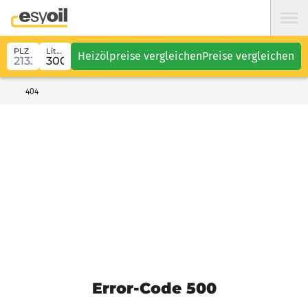
PLZ
Liter
Heizölpreise vergleichen
Preise vergleichen
404
Error-Code 500