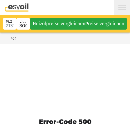
PLZ
Liter
Heizölpreise vergleichen
Preise vergleichen
404
Error-Code 500