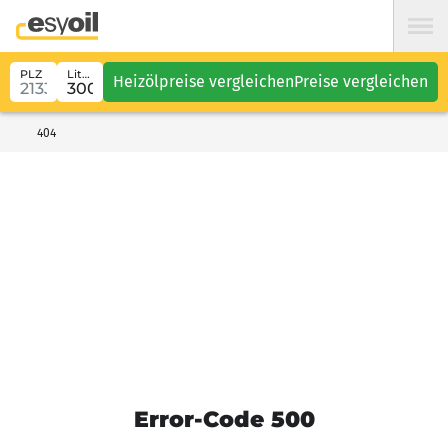
PLZ
Liter
Heizölpreise vergleichen
Preise vergleichen
404
Error-Code 500