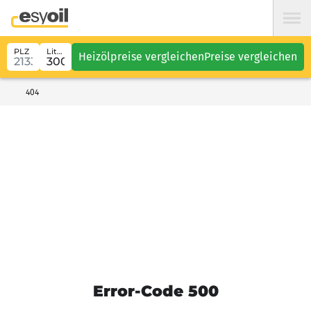
PLZ
Liter
Heizölpreise vergleichen
Preise vergleichen
404
Error-Code 500