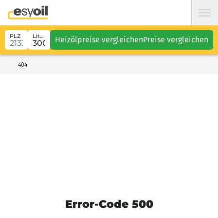
PLZ
Liter
Heizölpreise vergleichen
Preise vergleichen
404
Error-Code 500