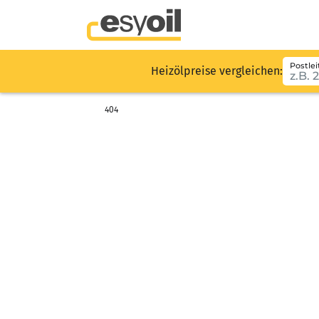
Postlei
Heizölpreise vergleichen:
404