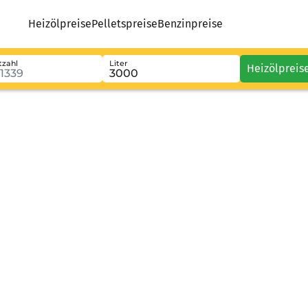
Heizölpreise
Pelletspreise
Benzinpreise
tzahl
Liter
Heizölpreis