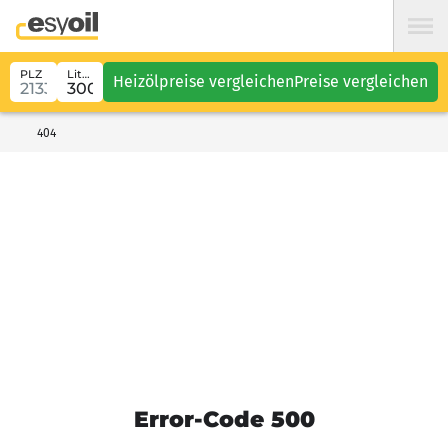
PLZ
Liter
Heizölpreise vergleichen
Preise vergleichen
404
Error-Code 500