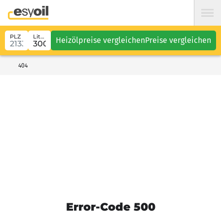
PLZ
Liter
Heizölpreise vergleichen
Preise vergleichen
404
Error-Code 500