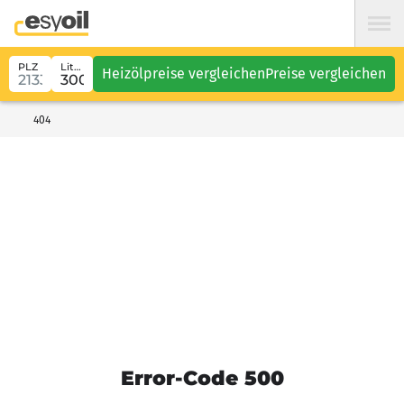
PLZ
Liter
Heizölpreise vergleichen
Preise vergleichen
404
Error-Code 500